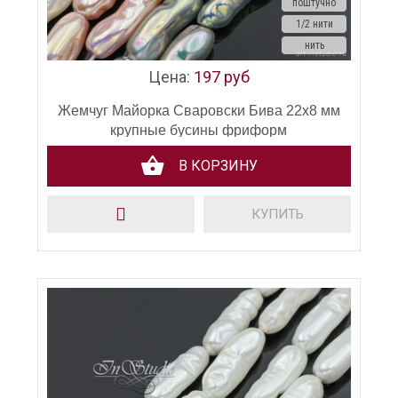
поштучно
1/2 нити
нить
Цена:
197 руб
Жемчуг Майорка Сваровски Бива 22х8 мм
крупные бусины фриформ
В КОРЗИНУ
КУПИТЬ