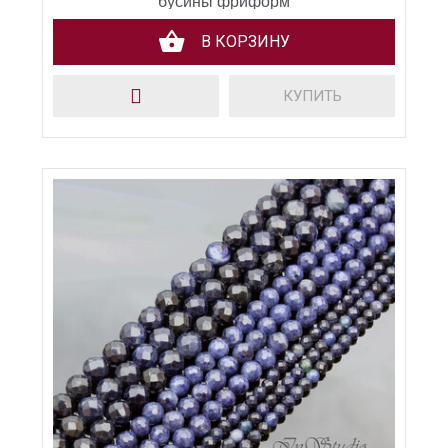
бусины фриформ
В КОРЗИНУ
КУПИТЬ