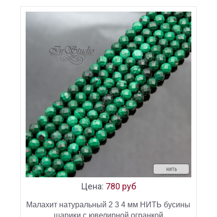
нить
Цена:
780 руб
Малахит натуральный 2 3 4 мм НИТЬ бусины
шарики с ювелирной огранкой