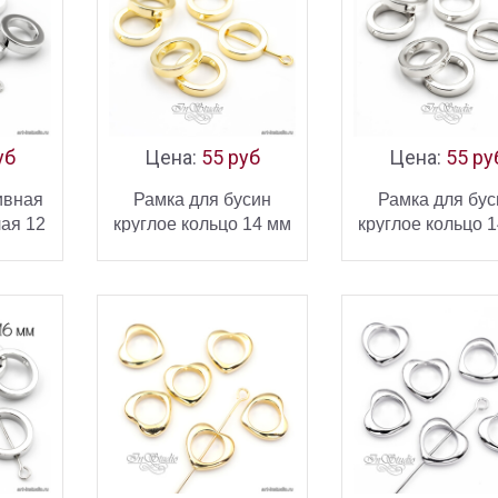
уб
Цена:
55 руб
Цена:
55 ру
ивная
Рамка для бусин
Рамка для бус
лая 12
круглое кольцо 14 мм
круглое кольцо 
позолота
родий
ИНУ
В КОРЗИНУ
В КОРЗ
УПИТЬ
КУПИТЬ
КУ