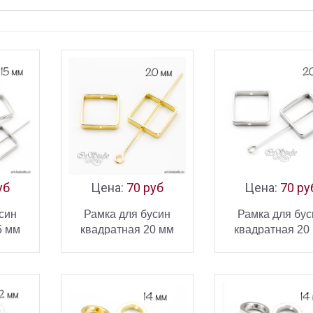
уб
Цена:
70 руб
Цена:
70 ру
син
Рамка для бусин
Рамка для бус
5 мм
квадратная 20 мм
квадратная 20
позолоченное
родиевое покр
ИНУ
В КОРЗИНУ
В КОРЗ
покрытие
УПИТЬ
КУПИТЬ
КУ