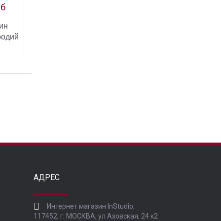
уб
ин
родий
ИНУ
ПИТЬ
АДРЕС
Интернет магазин InStudio,
117452, г. МОСКВА, ул Азовская, 24 к2