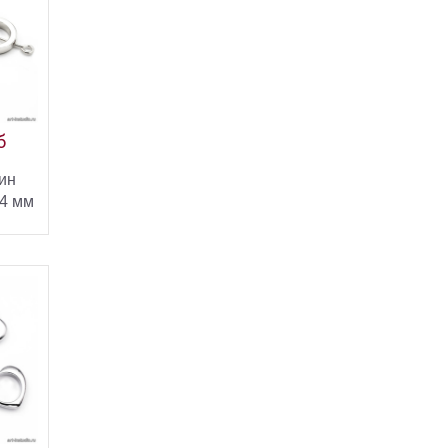
б
ин
14 мм
ИНУ
ПИТЬ