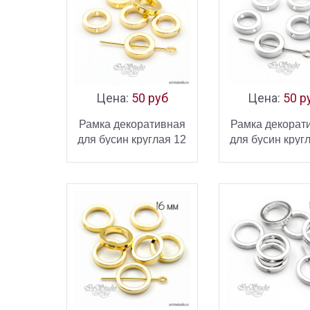
Цена:
50 руб
Цена:
50 р
Рамка декоративная
Рамка декорат
для бусин круглая 12
для бусин круг
мм позолота
мм родий
В КОРЗИНУ
В КОРЗ
КУПИТЬ
К