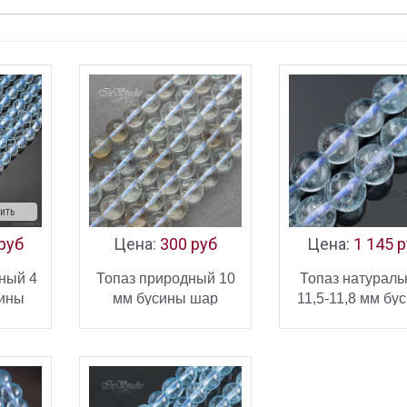
ить
 руб
Цена:
300 руб
Цена:
1 145 
ный 4
Топаз природный 10
Топаз натурал
ины
мм бусины шар
11,5-11,8 мм бу
ирной
шар - копия
ИНУ
В КОРЗИНУ
В КОРЗ
УПИТЬ
КУПИТЬ
КУ