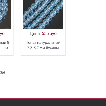
руб
Цена:
555 руб
ный 9-
Топаз натуральный
ы шар
7,8-8,2 мм бусины
шарики
ИНУ
В КОРЗИНУ
УПИТЬ
КУПИТЬ
кве