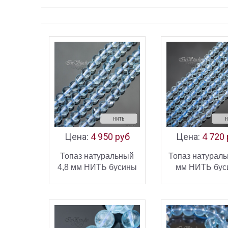
нить
н
Цена:
4 950 руб
Цена:
4 720
Топаз натуральный
Топаз натураль
4,8 мм НИТЬ бусины
мм НИТЬ бус
гладкие шарики
шарики с ювел
В КОРЗИНУ
В КОРЗ
огранкой
КУПИТЬ
К