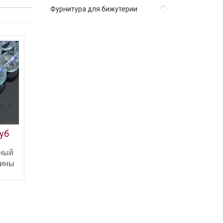
Фурнитура для бижутерии
руб
ьный
сины
ИНУ
ПИТЬ