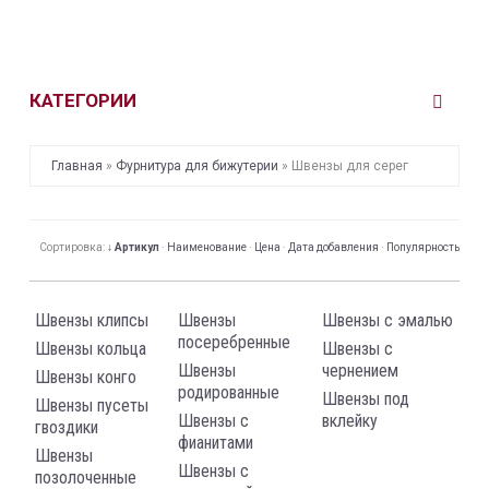
КАТЕГОРИИ
Главная
»
Фурнитура для бижутерии
»
Швензы для серег
Сортировка:
↓ Артикул
·
Наименование
·
Цена
·
Дата добавления
·
Популярность
Швензы клипсы
Швензы
Швензы с эмалью
посеребренные
Швензы кольца
Швензы с
Швензы
чернением
Швензы конго
родированные
Швензы под
Швензы пусеты
Швензы с
вклейку
гвоздики
фианитами
Швензы
Швензы с
позолоченные