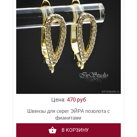
Цена:
470 руб
Швензы для серег ЭЙРА позолота с
фианитами
В КОРЗИНУ