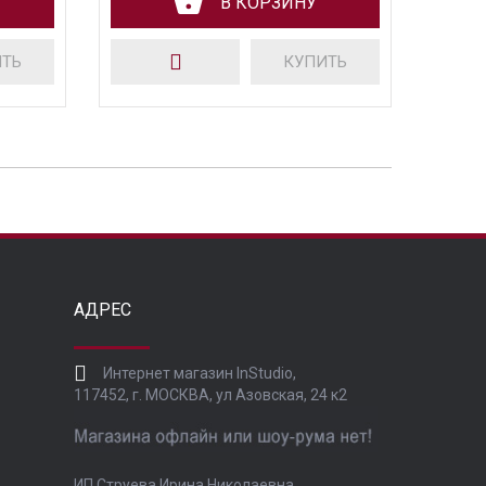
В КОРЗИНУ
ИТЬ
КУПИТЬ
АДРЕС
Интернет магазин InStudio,
117452, г. МОСКВА, ул Азовская, 24 к2
ИП Струева Ирина Николаевна