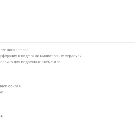
создания серег.
ерфорация в виде ряда миниатюрных сердечек.
колечко для подвесных элементов.
нной основе.
ки.
я.