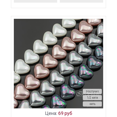
поштучно
1/2 нити
нить
Цена:
69 руб