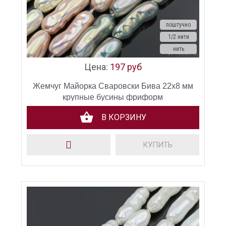
поштучно
1/2 нити
нить
Цена:
197 руб
Жемчуг Майорка Сваровски Бива 22х8 мм
крупные бусины фриформ
В КОРЗИНУ
КУПИТЬ