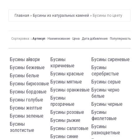
Главная
»
Бусины из натуральных камней
»
Бусины по цвету
Сортировка:
↓ Артикул
·
Наименование
·
Цена
·
Дата добавления
·
Популярность
Бусины айвори
Бусины
Бусины сиреневые
коричневые
Бусины бежевые
Бусины
Бусины красные
серебристые
Бусины белые
Бусины мятные
Бусины серые
Бусины бирюзовые
Бусины оранжевые
Бусины черно
Бусины бордовые
белые
Бусины
Бусины голубые
прозрачные
Бусины черные
Бусины желтые
Бусины розовые
Бусины
Бусины зеленые
фиолетовые
Бусины рыжие
Бусины
Бусины
Бусины салатовые
золотистые
разноцветные
Бусины синие