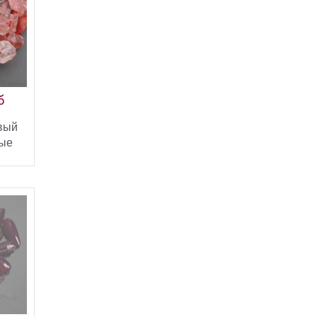
б
вый
ые
 18-
ИНУ
ПИТЬ