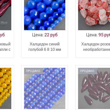
руб
Цена:
22 руб
Цена:
95 ру
новый
Халцедон синий
Халцедон розо
апли с
голубой 6 8 10 мм
необработанн
яркие бусины с
бусины фриформ
ИНУ
В КОРЗИНУ
В КОРЗ
огранкой
28 мм
ПРОДАНО
ПРОДАНО
УПИТЬ
КУПИТЬ
КУ