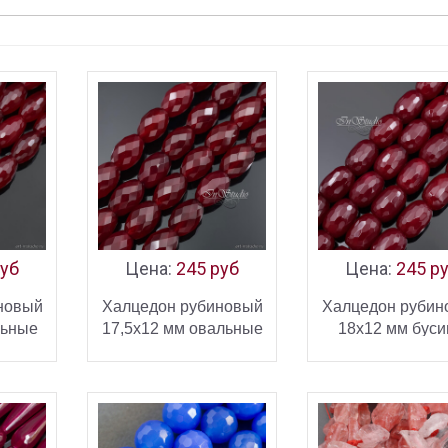
руб
Цена:
245 руб
Цена:
245 р
новый
Халцедон рубиновый
Халцедон рубин
льные
17,5х12 мм овальные
18х12 мм бус
и с
бусины с огранкой
бочонки с огра
ИНУ
В КОРЗИНУ
В КОРЗ
УПИТЬ
КУПИТЬ
КУ