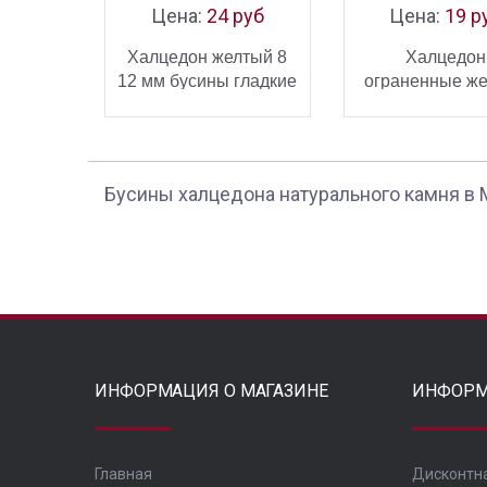
Цена:
24 руб
Цена:
19 р
Халцедон желтый 8
Халцедон
12 мм бусины гладкие
ограненные ж
бусины 8 10 1
В КОРЗИНУ
В КОРЗ
КУПИТЬ
К
Бусины халцедона натурального камня в
ИНФОРМАЦИЯ О МАГАЗИНЕ
ИНФОРМ
Главная
Дисконтн