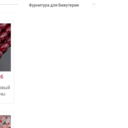
Фурнитура для бижутерии
уб
овый
ины
нкой
ИНУ
ПИТЬ