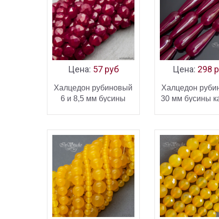
Цена:
57 руб
Цена:
298 
Халцедон рубиновый
Халцедон руби
6 и 8,5 мм бусины
30 мм бусины к
кубики граненые
огранкой
В КОРЗИНУ
В КОРЗ
КУПИТЬ
К