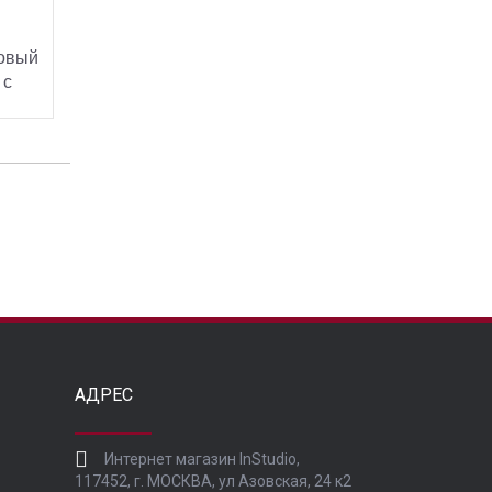
овый
 с
 мм
ОТРЕТЬ
АДРЕС
Интернет магазин InStudio,
117452, г. МОСКВА, ул Азовская, 24 к2