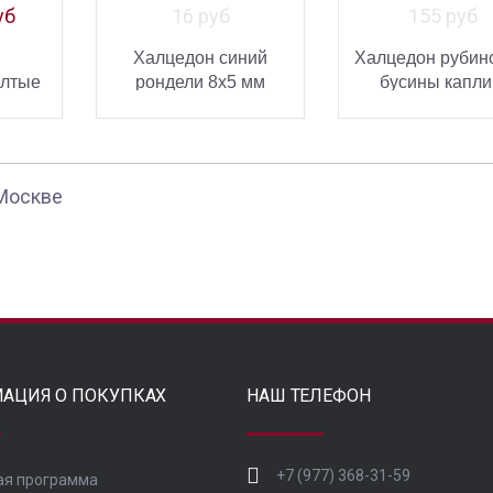
уб
16 руб
155 руб
Халцедон синий
Халцедон рубин
елтые
рондели 8х5 мм
бусины капли
2 мм
бусины с огранкой
огранкой 20х8
ИНУ
СМОТРЕТЬ
СМ
УПИТЬ
 Москве
АЦИЯ О ПОКУПКАХ
НАШ ТЕЛЕФОН
+7 (977) 368-31-59
ая программа