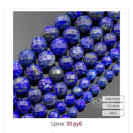
поштучно
1/2 нити
нить
Цена:
30 руб