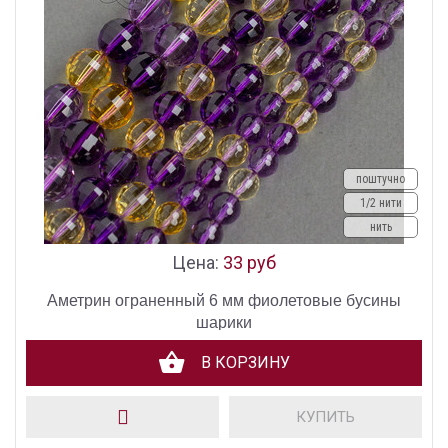
поштучно
1/2 нити
нить
Цена:
33 руб
Аметрин ограненный 6 мм фиолетовые бусины
шарики
В КОРЗИНУ
КУПИТЬ