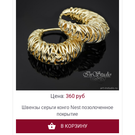
Цена:
360 руб
Швензы серьги конго Nest позолоченное
покрытие
В КОРЗИНУ