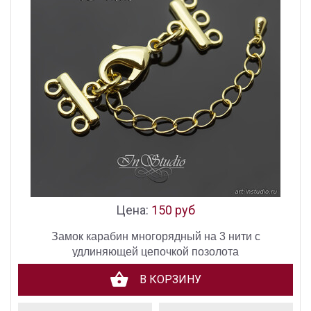
Цена:
150 руб
Замок карабин многорядный на 3 нити с
удлиняющей цепочкой позолота
В КОРЗИНУ