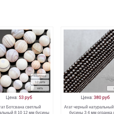
поштучно
1/2 нити
нить
Цена:
53 руб
Цена:
380 руб
гат Ботсвана светлый
Агат черный натуральны
альный 8 10 12 мм бусины
бусины 3 4 мм огранка