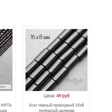
нить
Цена:
49 руб
й НИТЬ
Агат черный природный 16х8
 шар
трубчатый цилиндр