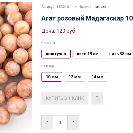
Артикул:
113214
➥ Наличие:
много
Агат розовый Мадагаскар 10
Цена:
120 руб
Вариант
поштучно
нить 19 см
нить 38 см
Размер
10 мм
12 мм
14 мм
КУПИТЬ В 1 КЛИК