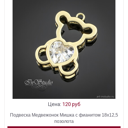
Цена:
120 руб
Подвеска Медвежонок Мишка с фианитом 18х12,5
позолота