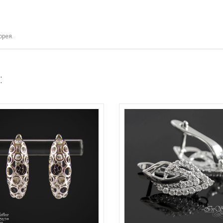
орея.
: