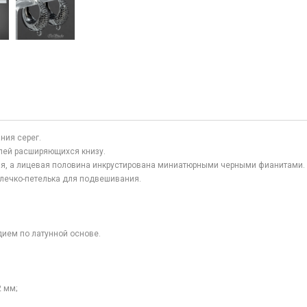
ния серег.
лей расширяющихся книзу.
я, а лицевая половина инкрустирована миниатюрными черными фианитами.
олечко-петелька для подвешивания.
ием по латунной основе.
2 мм;