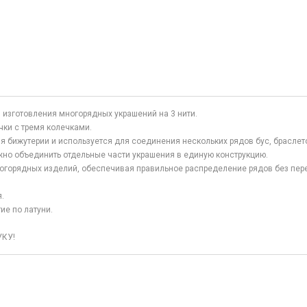
 изготовления многорядных украшений на 3 нити.
ки с тремя колечками.
 бижутерии и используется для соединения нескольких рядов бус, браслето
жно объединить отдельные части украшения в единую конструкцию.
огорядных изделий, обеспечивая правильное распределение рядов без пере
.
ие по латуни.
УКУ!