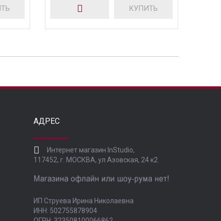
ИТЬ
КУПИТЬ
АДРЕС
Интернет магазин InStudio,
117452, г. МОСКВА, ул Азовская, 24 к2
ИП Струева Ирина Николаевна
ИНН: 502755878904
ОГРН: 323508100066862