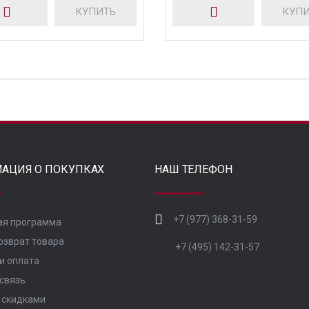
КУПИТЬ
КУП
АЦИЯ О ПОКУПКАХ
НАШ ТЕЛЕФОН
+7 (977) 368-31-59
ая программа
озврат товара
+7 (495) 142-31-57
и оплата
связь
 скидками