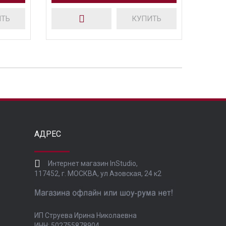
ИТЬ
КУПИТЬ
АДРЕС
Интернет магазин InStudio,
117452, г. МОСКВА, ул Азовская, 24 к2
ИП Струева Ирина Николаевна
ИНН: 502755878904