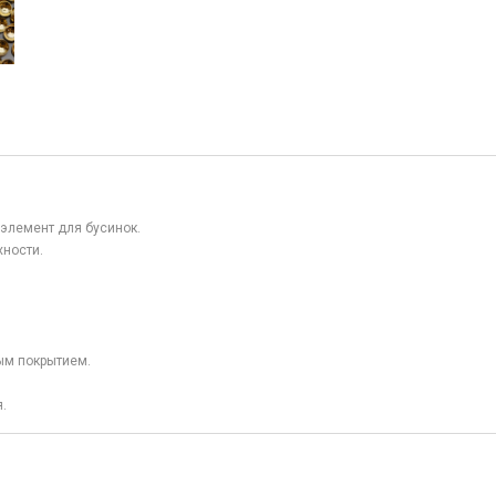
элемент для бусинок.
хности.
ым покрытием.
.