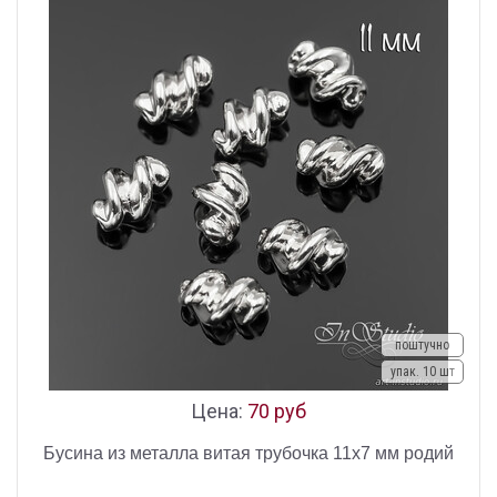
поштучно
упак. 10 шт
Цена:
70 руб
Бусина из металла витая трубочка 11х7 мм родий