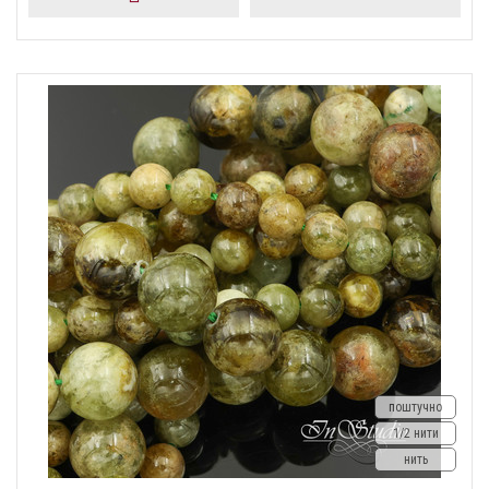
поштучно
1/2 нити
нить